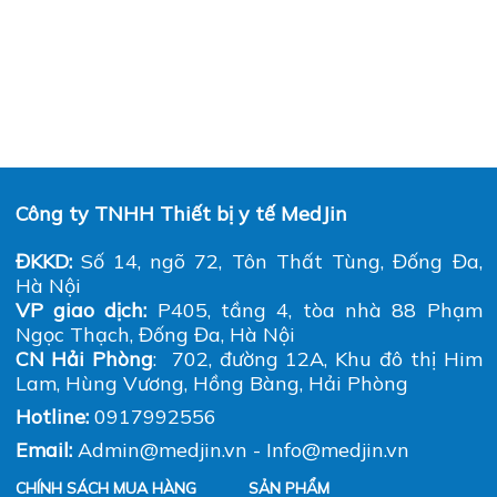
nhận hàng từ nhân viên giao hàng, nếu có bất kỳ
khiếu nại gì về hư hỏng, trầy xước, bể vỡ, móp
méo, sai hàng hóa… sau khi nhân viên giao hàng
đi thì Medjin không chịu trách nhiệm
Công ty TNHH Thiết bị y tế MedJin
ĐKKD:
Số 14, ngõ 72, Tôn Thất Tùng, Đống Đa,
Hà Nội
VP giao dịch:
P405, tầng 4, tòa nhà 88 Phạm
Ngọc Thạch, Đống Đa, Hà Nội
CN Hải Phòng
: 702, đường 12A, Khu đô thị Him
Lam, Hùng Vương, Hồng Bàng, Hải Phòng
Hotline:
0917992556
Email:
Admin@medjin.vn - Info@medjin.vn
CHÍNH SÁCH MUA HÀNG
SẢN PHẨM