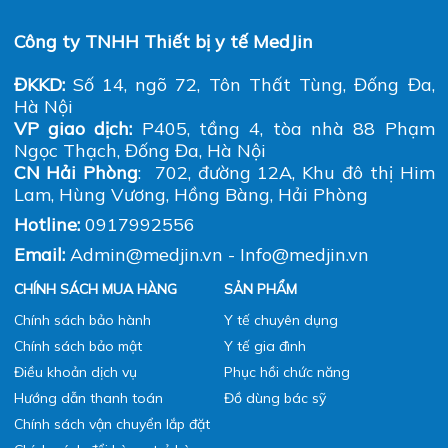
Công ty TNHH Thiết bị y tế MedJin
ĐKKD:
Số 14, ngõ 72, Tôn Thất Tùng, Đống Đa,
Hà Nội
VP giao dịch:
P405, tầng 4, tòa nhà 88 Phạm
Ngọc Thạch, Đống Đa, Hà Nội
CN Hải Phòng
: 702, đường 12A, Khu đô thị Him
Lam, Hùng Vương, Hồng Bàng, Hải Phòng
Hotline:
0917992556
Email:
Admin@medjin.vn - Info@medjin.vn
CHÍNH SÁCH MUA HÀNG
SẢN PHẨM
Chính sách bảo hành
Y tế chuyên dụng
Chính sách bảo mật
Y tế gia đình
Điều khoản dịch vụ
Phục hồi chức năng
Hướng dẫn thanh toán
Đồ dùng bác sỹ
Chính sách vận chuyển lắp đặt