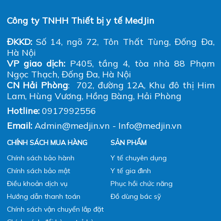
Công ty TNHH Thiết bị y tế MedJin
ĐKKD:
Số 14, ngõ 72, Tôn Thất Tùng, Đống Đa,
Hà Nội
VP giao dịch:
P405, tầng 4, tòa nhà 88 Phạm
Ngọc Thạch, Đống Đa, Hà Nội
CN Hải Phòng
: 702, đường 12A, Khu đô thị Him
Lam, Hùng Vương, Hồng Bàng, Hải Phòng
Hotline:
0917992556
Email:
Admin@medjin.vn - Info@medjin.vn
CHÍNH SÁCH MUA HÀNG
SẢN PHẨM
Chính sách bảo hành
Y tế chuyên dụng
Chính sách bảo mật
Y tế gia đình
Điều khoản dịch vụ
Phục hồi chức năng
Hướng dẫn thanh toán
Đồ dùng bác sỹ
Chính sách vận chuyển lắp đặt