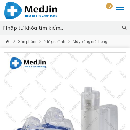
0
Sản phẩm
Y tế gia đình
Máy xông mũi họng