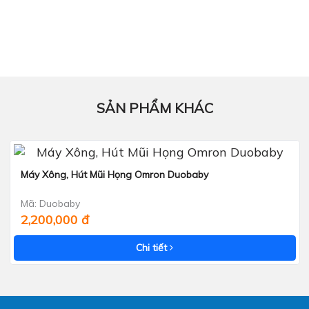
SẢN PHẨM KHÁC
Máy Xông, Hút Mũi Họng Omron Duobaby
Xem nhanh
Mã: Duobaby
2,200,000 đ
Chi tiết