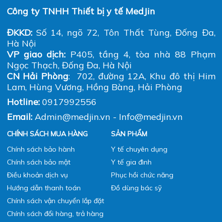
Công ty TNHH Thiết bị y tế MedJin
ĐKKD:
Số 14, ngõ 72, Tôn Thất Tùng, Đống Đa,
Hà Nội
VP giao dịch:
P405, tầng 4, tòa nhà 88 Phạm
Ngọc Thạch, Đống Đa, Hà Nội
CN Hải Phòng
: 702, đường 12A, Khu đô thị Him
Lam, Hùng Vương, Hồng Bàng, Hải Phòng
Hotline:
0917992556
Email:
Admin@medjin.vn - Info@medjin.vn
CHÍNH SÁCH MUA HÀNG
SẢN PHẨM
Chính sách bảo hành
Y tế chuyên dụng
Chính sách bảo mật
Y tế gia đình
Điều khoản dịch vụ
Phục hồi chức năng
Hướng dẫn thanh toán
Đồ dùng bác sỹ
Chính sách vận chuyển lắp đặt
Chính sách đổi hàng, trả hàng