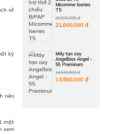
Micomme Iseries
ách sẽ
T5
26,000,000 đ
21,000,000 đ
bất kỳ
Máy tạo oxy
Angelbiss Angel -
5S Preminum
14,500,000 đ
13,500,000 đ
nh nên
 1 mặt
ốn xem