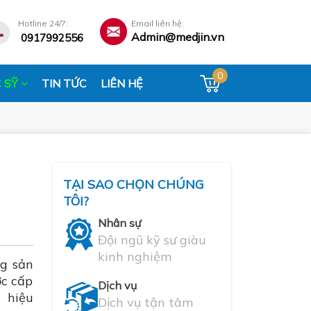
Hotline 24/7:
Email liên hệ:
Admin@medjin.vn
0917992556
0
 SỸ
TIN TỨC
LIÊN HỆ
P
TẠI SAO CHỌN CHÚNG
TÔI?
Nhân sự
Đội ngũ kỹ sư giàu
kinh nghiệm
g sản
c cấp
Dịch vụ
 hiệu
Dịch vụ tận tâm