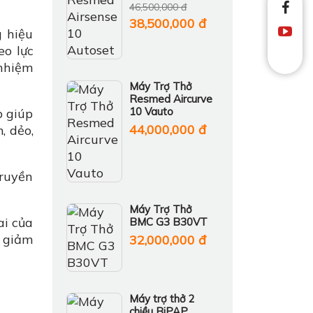
46,500,000 đ
38,500,000 đ
 hiệu
eo lực
nhiệm
Máy Trợ Thở
Resmed Aircurve
10 Vauto
p giúp
44,000,000 đ
, dẻo,
ruyền
Máy Trợ Thở
ai của
BMC G3 B30VT
p giảm
32,000,000 đ
Máy trợ thở 2
chiều BiPAP