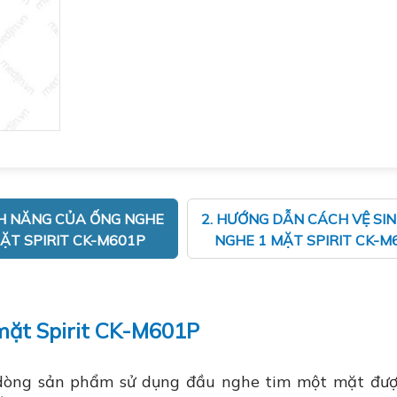
NH NĂNG CỦA ỐNG NGHE
2. HƯỚNG DẪN CÁCH VỆ SI
ẶT SPIRIT CK-M601P
NGHE 1 MẶT SPIRIT CK-M
mặt Spirit CK-M601P
dòng sản phẩm sử dụng đầu nghe tim một mặt đượ