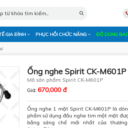
TẾ GIA ĐÌNH
PHỤC HỒI CHỨC NĂNG
ĐỒ DÙNG BÁC
tế
Ống nghe Spirit CK-M601
Mã sản phẩm: Spirit CK-M601P
670,000 đ
Giá:
Ống nghe 1 mặt Spirit CK-M601P là dòn
phẩm sử dụng đầu nghe tim một mặt đượ
bằng sáng chế mới nhất của thương