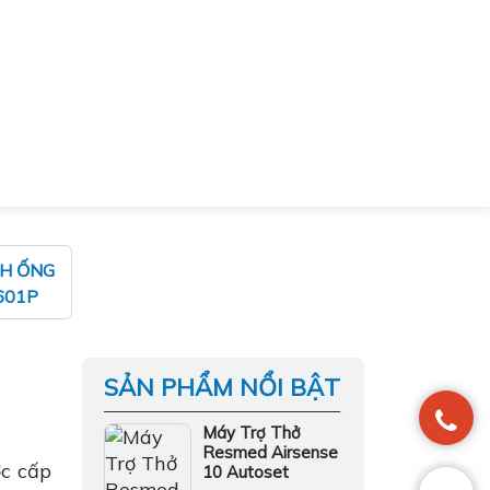
NH ỐNG
601P
SẢN PHẨM NỔI BẬT
Máy Trợ Thở
Resmed Airsense
c cấp
10 Autoset