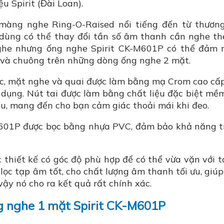
ệu Spirit (Đài Loan).
màng nghe Ring-O-Raised nổi tiếng đến từ thương
 dùng có thể thay đổi tần số âm thanh cần nghe th
ghe nhưng ống nghe Spirit CK-M601P có thể đảm 
 và chuông trên những dòng ống nghe 2 mặt.
ác, mặt nghe và quai được làm bằng mạ Crom cao cấ
 dụng. Nút tai được làm bằng chất liệu đặc biệt mềm
u, mang đến cho bạn cảm giác thoải mái khi đeo.
M601P được bọc bằng nhựa PVC, đảm bảo khả năng t
thiết kế có góc độ phù hợp để có thể vừa vặn với t
lọc tạp âm tốt, cho chất lượng âm thanh tối ưu, giú
vậy nó cho ra kết quả rất chính xác.
g nghe 1 mặt Spirit CK-M601P