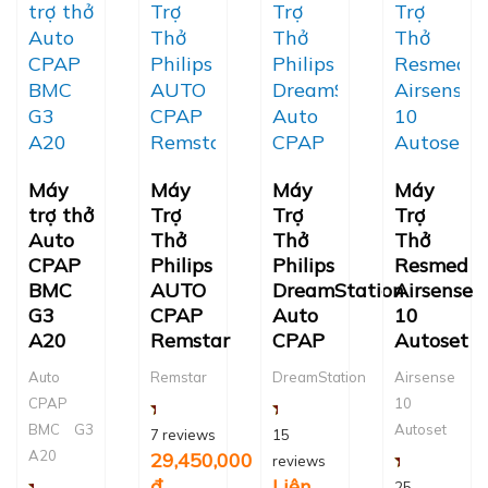
Máy
Máy
Máy
Máy
trợ thở
Trợ
Trợ
Trợ
Auto
Thở
Thở
Thở
CPAP
Philips
Philips
Resmed
BMC
AUTO
DreamStation
Airsense
G3
CPAP
Auto
10
A20
Remstar
CPAP
Autoset
Auto
Remstar
DreamStation
Airsense
CPAP
10
BMC G3
Autoset
7 reviews
15
A20
29,450,000
reviews
đ
Liên
25