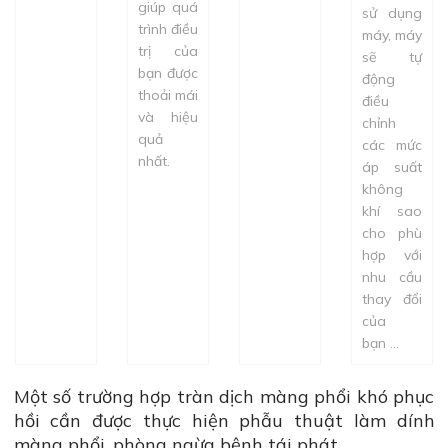
giúp quá
sử dụng
trình điều
máy, máy
trị của
sẽ tự
bạn được
động
thoải mái
điều
và hiệu
chỉnh
quả
các mức
nhất.
áp suất
không
khí sao
cho phù
hợp với
nhu cầu
thay đổi
của
bạn ...
Một số trường hợp tràn dịch màng phổi khó phục
hồi cần được thực hiện phẫu thuật làm dính
màng phổi, phòng ngừa bệnh tái phát.