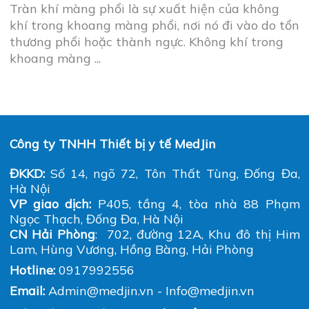
Tràn khí màng phổi là sự xuất hiện của không
khí trong khoang màng phổi, nơi nó đi vào do tổn
thương phổi hoặc thành ngực. Không khí trong
khoang màng ...
Công ty TNHH Thiết bị y tế MedJin
ĐKKD:
Số 14, ngõ 72, Tôn Thất Tùng, Đống Đa,
Hà Nội
VP giao dịch:
P405, tầng 4, tòa nhà 88 Phạm
Ngọc Thạch, Đống Đa, Hà Nội
CN Hải Phòng
: 702, đường 12A, Khu đô thị Him
Lam, Hùng Vương, Hồng Bàng, Hải Phòng
Hotline:
0917992556
Email:
Admin@medjin.vn - Info@medjin.vn