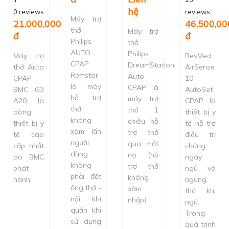
hệ
0 reviews
reviews
Máy trợ
21,000,000
46,500,00
thở
Máy trợ
đ
đ
Philips
thở
AUTO
Philips
Máy trợ
ResMed
CPAP
DreamStation
thở Auto
AirSense
Remstar
Auto
CPAP
10
là máy
CPAP là
BMC G3
AutoSet
hỗ trợ
máy trợ
A20 là
CPAP là
thở
thở 1
dòng
thiết bị y
không
chiều hỗ
thiết bị y
tế hỗ trợ
xâm lấn
trợ thở
tế cao
điều trị
người
qua mặt
cấp nhất
chứng
dùng
nạ (hỗ
do BMC
ngáy
không
trợ thở
phát
ngủ và
phải đặt
không
hành.
ngưng
ống thở -
xâm
thở khi
nội khí
nhập).
ngủ.
quản khi
Trong
sử dụng
quá trình