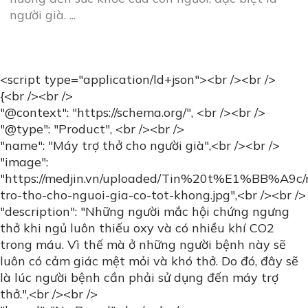
là lúc người bệnh cần phải sử dụng đến máy trợ
thở.",<br /><br />
"brand": "No Brand",<br /><br />
"sku": "MTTNG",<br /><br />
"mpn": "MTTNG",<br /><br />
"offers": {<br /><br />
"@type": "AggregateOffer",<br /><br />
"url": "https://medjin.vn/tin-tuc/may-tro-tho-cho-
nguoi-gia.html",<br /><br />
"priceCurrency": "VND",<br /><br />
"lowPrice": "20000000",<br /><br />
"highPrice": "50000000",<br /><br />
"offerCount": "18"<br /><br />
},<br /><br />
"aggregateRating": {<br /><br />
"@type": "AggregateRating",<br /><br />
"ratingValue": "5",<br /><br />
"bestRating": "5",<br /><br />