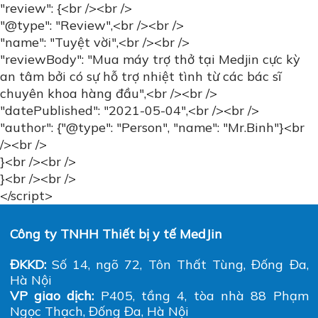
Hà Nội
VP giao dịch:
P405, tầng 4, tòa nhà 88 Phạm
Ngọc Thạch, Đống Đa, Hà Nội
CN Hải Phòng
: 702, đường 12A, Khu đô thị Him
Lam, Hùng Vương, Hồng Bàng, Hải Phòng
Hotline:
0917992556
Email:
Admin@medjin.vn - Info@medjin.vn
CHÍNH SÁCH MUA HÀNG
SẢN PHẨM
Chính sách bảo hành
Y tế chuyên dụng
Chính sách bảo mật
Y tế gia đình
Điều khoản dịch vụ
Phục hồi chức năng
Hướng dẫn thanh toán
Đồ dùng bác sỹ
Chính sách vận chuyển lắp đặt
Chính sách đổi hàng, trả hàng
Chúng tôi trên mạng xã hội