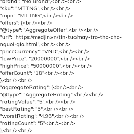
"worstRating": "4.98",<br /><br />
"ratingCount": "5"<br /><br />
},<br /><br />
"review": {<br /><br />
"@type": "Review",<br /><br />
"name": "Tuyệt vời",<br /><br />
"reviewBody": "Mua máy trợ thở tại Medjin cực kỳ
an tâm bởi có sự hỗ trợ nhiệt tình từ các bác sĩ
chuyên khoa hàng đầu",<br /><br />
"datePublished": "2021-05-04",<br /><br />
"author": {"@type": "Person", "name": "Mr.Binh"}<br
/><br />
}<br /><br />
}<br /><br />
</script>
Công ty TNHH Thiết bị y tế MedJin
ĐKKD:
Số 14, ngõ 72, Tôn Thất Tùng, Đống Đa,