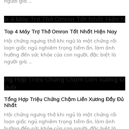
Hội chứng ngưng thở khi ngủ là một chứng rối
loạn giấc ngủ nghiêm trọng tiềm ẩn, làm ảnh
hưởng đến sức khỏe của con người, đặc biệt là
người già. ...
<script type="application/ld+json"><br /><br />
{<br /><br />
"@context": "https://schema.org/", <br /><br />
"@type": "Product", <br /><br />
"name": "Máy trợ thở cho người già",<br /><br />
"image":
"https://medjin.vn/uploaded/Tin%20t%E1%BB%A9c
tro-tho-cho-nguoi-gia-co-tot-khong.jpg",<br /><br />
"description": "Những người mắc hội chứng ngưng
thở khi ngủ luôn thiếu oxy và có nhiều khí CO2
trong máu. Vì thế mà ở những người bệnh này sẽ
luôn có cảm giác mệt mỏi và khó thở. Do đó, đây sẽ